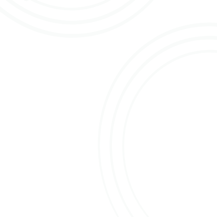
Het ‘Vandaag voor Morgen’ principe van OFA is
voor Raymond dan ook heel prettig. Natuurlijk is het
verse handel en soms lastig in te schatten maar
door de data-analyses weet hij vooruit al wel wat hij
zo ongeveer nodig heeft en op deze manier kan hij
vandaag alvast de handel voor morgen inkopen.
Gewoontes doorbreken
Natuurlijk kan hij zich voorstellen dat het lastig kan
zijn voor sommige kopers om de manier waarop ze
nu werken te doorbreken en soms wordt er ook door
kopers puur op bestelling gekocht. Maar hij
verwacht dat als het aanbod op OFA goed en
interessant is de kopers vanzelf aansluiten. Zelf is
hij al vanaf het begin meegenomen in de plannen
van OFA en waardeert het dat de initiatiefnemers
hun nek durven uit te steken voor de branche en op