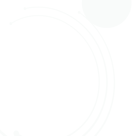
05 mei 2022
Raymond van Gils is al jaren rozeninkoper bij OZ
Hami. Voorheen werkte hij voor Hamifleurs in
Naaldwijk en sinds de overgang naar OZ Hami
werkt hij ongeveer 2 dagen in Aalsmeer en 3
dagen in Naaldwijk. Hij koopt dagelijks de rozen
in voor met name de groothandel; rechtstreeks
bij kwekers én op drie veiling klokken (Aalsmeer,
Naaldwijk en Rijnsburg). Zodra Online Flower
Auction (OFA) van start gaat op 9 juni gaat hij
inkopen via OFA. Wij zijn benieuwd hoe hij tegen
de komst van OFA aankijkt en gingen daarover
met hem in gesprek.
Data gedreven werken
Bij OZ Hami werken ze data-gedreven en hierdoor
kunnen ze redelijk goed inschatten wat er nodig is.