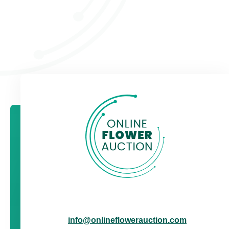
Ook inkopen via Online Flower Auction? Meld je
dan nú aan via het
inschrijfformulier
!
info@onlineflowerauction.com