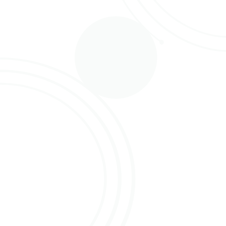
deze manier zaken versneld willen veranderen.
Belangrijk is volgens hem dat kwekers en kopers
hierin gaan samenwerken.
Waarom aansluiten bij OFA
Op onze vraag waarom kopers zich zouden moeten
aansluiten bij OFA geeft hij aan dat het aftuin veilen
een enorm voordeel is wat hem betreft. Geen
onnodige product stromen meer waardoor de
producten verser blijven en een voordeel voor de
logistiek oplevert maar ook voor het personeel dat
op tijd kan starten. Door deze voordelen haal je
onnodige kosten uit de keten.
Een voorbeeld wat Raymond geeft is dat hij vrijdag
al kan inkopen, de handel alvast in de webshop kan
zetten en maandag al voor 6 uur de rozen in huis
heeft, waardoor hij snel kan schakelen!