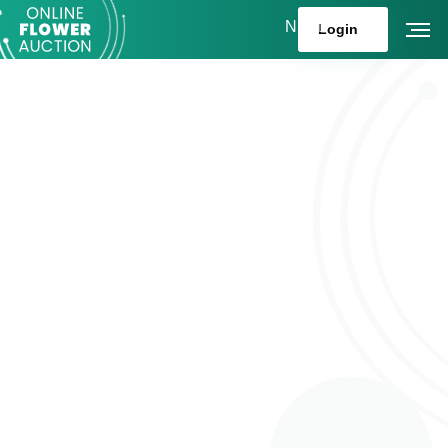
NL
Login