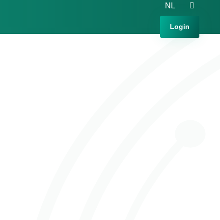
NL
Login