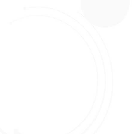
10 mei 2022
Wout Oor is één van de veilingmeesters van
Online Flower Auction (OFA), we stellen hem
graag even aan jullie voor. Wout werkt bij Holla
Roses waar hij verantwoordelijk is voor de
verkoop van de rozen. Naast deze functie gaat
hij zodra OFA van start gaat op 9 juni een deel
van de veilingen leiden!
Wout is een bekend gezicht in de sierteelt.
Jarenlang heeft hij een eigen rozenkwekerij op de
Hornweg in Aalsmeer gehad. Daar kweekte hij
Mercedes en Motrea, allebei productieve soorten
die goed in de markt lagen. Met de komst van de
import rozen is het bedrijf verkocht.
Veel ervaring in de rozen