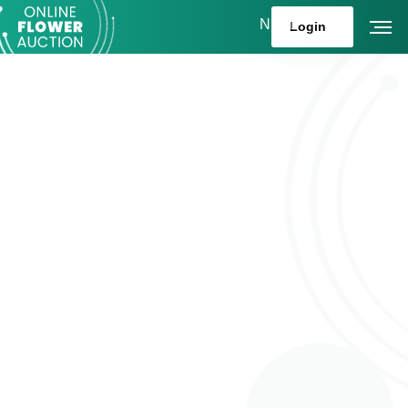
NL
Login