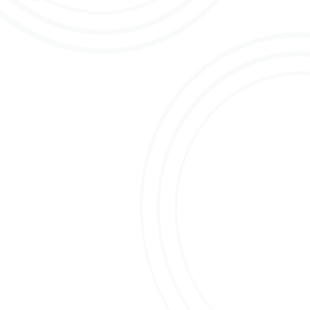
Daarna is hij aan de slag gegaan als inkoper bij de
bedrijven Top Boeket, ETS Jean et Jean en OZ
Export. Om vervolgens als verkoper van
plantmateriaal bij Olij rozen (veredelaar die later is
overgegaan in Dümmen Orange) te gaan werken.
Binnen Olij rozen is hij zich vervolgens gaan richten
op de rozenverkoop, dat begon met 3 soorten en
later werden het er ca. 150. Ook was hij betrokken
bij de ontwikkeling van het eerste voorraadsysteem
vanuit de kwekerskant wat leidde tot koppelingen
voor de directe verkoop met exporteurs.
Nu is Wout alweer twee en half jaar met veel plezier
aan de slag bij Holla Roses waar hij
verantwoordelijk is voor de verkoop en betrokken is
bij de ontwikkeling van nieuwe soorten rozen die op
de kwekerij in Ethiopië aangeplant worden.
Kennis van de markt