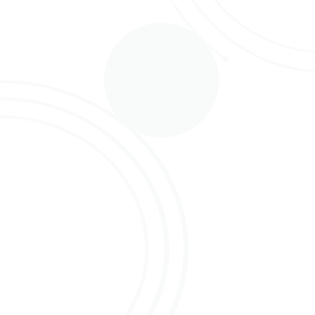
Wout weet als geen ander wat er in de markt speelt,
heeft een brede ervaring in de rozenhandel en is
dus ook een echte rozenkenner. Wij vroegen hem
natuurlijk ook nog even naar zijn lievelingsroos en
dat is Con Amore. Een roos met een verhaal blijkt,
want hij heeft hem destijds zelf in de markt gezet.
Nieuwe uitdaging als Veilingmeester
Als veilingmeester voor OFA wil Wout een zo goed
mogelijke prijs naar tevredenheid van zowel kweker
als koper realiseren. En, last but not least, hij heeft
heel veel zin in deze nieuwe uitdaging!
Ook inkopen via Online Flower Auction? Meld je
dan nú aan via het
inschrijfformulier
!