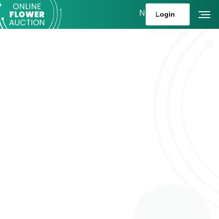
NL
Login