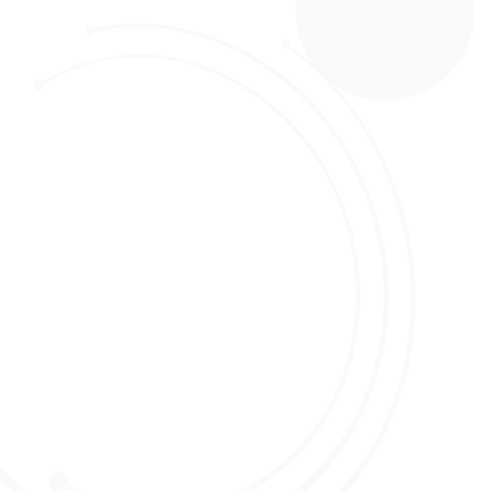
09 februari 2022
PERSBERICHT
Welkom bij Online Flower Auction, wij zijn dé
nieuwe digitale veilingklok (verwachte
lancering voorjaar 2022). Wij werken samen
met gerenommeerde technologiepartners,
zoals Aucxis E-Trade Systems via het
Kosmos veilingsysteem en HortiNL voor de
koppeling van het platform met bestaande
systemen en de informatie-uitwisseling.
Daarnaast worden wij gesteund door kwekers
én kopers.
In de afgelopen periode zijn er interviews
afgenomen door Platform Bloem en de
Bloemenkrant. Hierin vertellen wij o.a. waarom wij
Online Flower Auction zijn gestart én wat onze