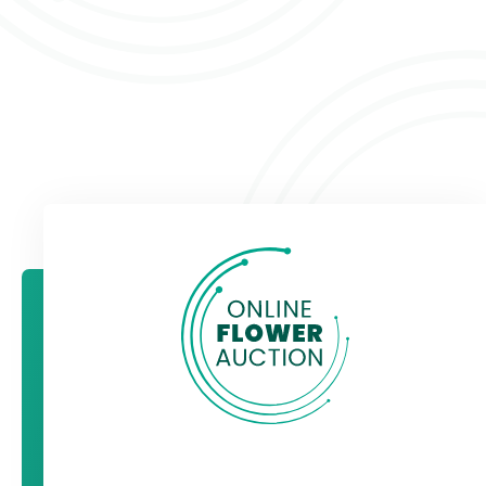
ambities zijn. Benieuwd? Lees dan meer via:
Platform Bloem:
https://bit.ly/31KdSs3
De Bloemenkrant:
https://bit.ly/3thypzM