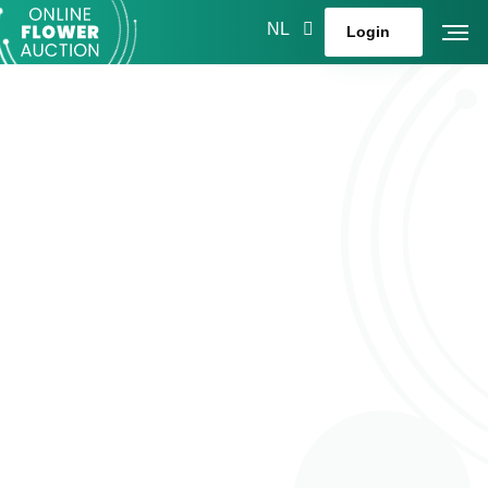
NL
Login