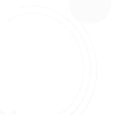
10 januari 2023
De kopersdagen bij Online Flower Action (OFA) zijn
van start gegaan. Op 10, 11 en 12 januari
organiseert OFA een drietal kopersdagen. Van
11.00 tot 15.00 uur zijn bloemeninkopers en andere
belangstellenden van harte welkom op het kantoor
van OFA op Prunus 12, De Kwakel (VBA Zuid).
Tijdens de kopersdagen laten alle aanvoerders hun
volledige aanbod zien. Natuurlijk is de Red Naomi
roos van Porta Nova, die sinds vorige week op OFA
geveild wordt, ook te bewonderen. Tijdens de
kopersdagen wordt ook gelijk de nieuwe
aanvoerder EQR Ecuadorian Quality Roses uit
Ecuador geïntroduceerd.
Danielle Strating-Geijteman, CEO OFA: “Wij zijn er
trots op dat we ons volledige assortiment kunnen