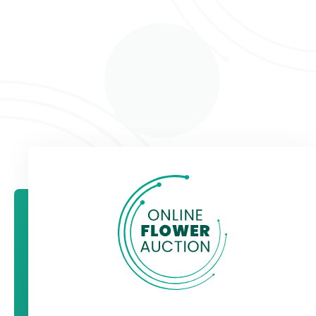
en Candlelight. De lengtes zijn voornamelijk 50-
60cm. Het aanbod van EQR is dagelijks
beschikbaar via OFA.
Lees
hier
meer over EQR.