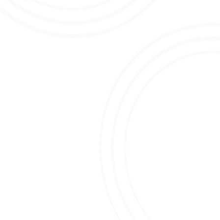
laten zien tijdens de kopersdagen, incl. het aanbod
van de nieuwe aanvoerder EQR uit Ecuador. Zij
starten in week 3 met veilen en hun aanbod is een
mooie aanvulling op het huidige aanbod, wij heten
ze dan ook van harte welkom!”
EQR is gevestigd in Lasso, Ecuador. De 8
kwekerijen liggen op een hoogte van bijna 3.000
meter, met een totale oppervlakte van 140 hectare.
Het weer en de hoogte, zijn de perfecte
omstandigheden om uitstekende rozen te kweken.
EQR heeft een duurzame en verantwoordelijke
productie hoog in het vaandel staan. Zij zijn BASC,
Rainforest Alliance, Flor Equador en Sedex-SMETA
4-pillar gecertificeerd. EQR gaat op OFA de
volgende soorten aanvoeren: Mondial, Pink
Mondial, Explorer, Sunset Xpression, Brighton,
Frutteto, Esperance, Carpe Diem, Queens Crown