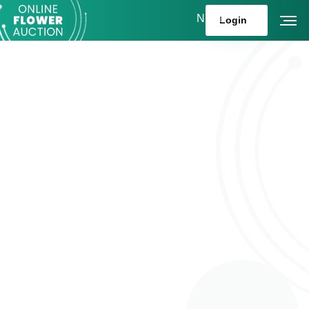
NL
Login